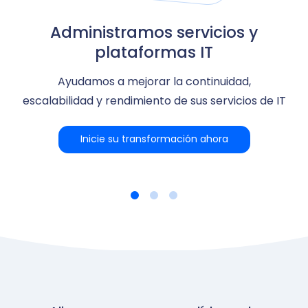
Administramos servicios y
Contacte a un experto
Adopte la nube
plataformas IT
Ayudamos a mejorar la continuidad,
escalabilidad y rendimiento de sus servicios de IT
Inicie su transformación ahora