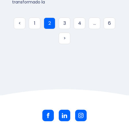
transformado la
<
1
2
3
4
…
6
>